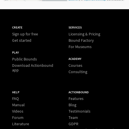
CREATE
SERVICES
Sign up for free
Licensing & Pricing
Get started
Bound Factory
For Museums
PLAY
Public Bounds
ACADEMY
Download Actionbound
Courses
app
Consulting
HELP
ACTIONBOUND
FAQ
Features
Manual
Blog
Videos
Testimonials
Forum
Team
Literature
GDPR