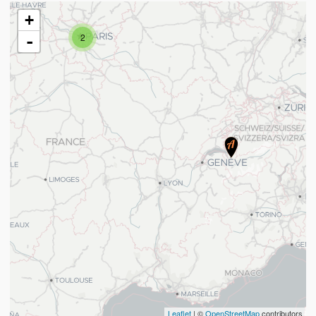
+
2
-
Leaflet
| ©
OpenStreetMap
contributors