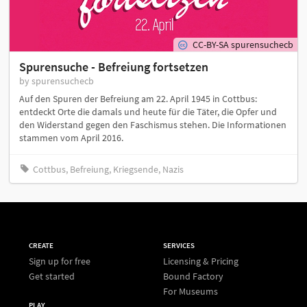
CC-BY-SA spurensuchecb
Spurensuche - Befreiung fortsetzen
by spurensuchecb
Auf den Spuren der Befreiung am 22. April 1945 in Cottbus:
entdeckt Orte die damals und heute für die Täter, die Opfer und
den Widerstand gegen den Faschismus stehen. Die Informationen
stammen vom April 2016.
Cottbus, Befreiung, Kriegsende, Nazis
CREATE
SERVICES
Sign up for free
Licensing & Pricing
Get started
Bound Factory
For Museums
PLAY