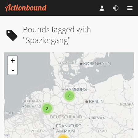
Bounds tagged with
"Spaziergang"
+
-
8
2