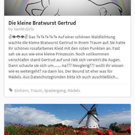
Die kleine Bratwurst Gertrud
by VanMi-Girls
✌👁👅👁✌ Das 🦄🦄🦄🦄🦄 Auf einer schönen Waldlichtung
wachte die kleine Bratwurst Gertrud in ihrem Traum auf. Sie hatte
ihr schönes rosafarbenes Kleid mit den roten Punkten an. Fast
sah sie aus wie eine kleine Prinzessin. Noch vollkommen
verschlafen stand Gertrud auf und rieb sich verwirrt die Augen.
Dann schaute sie sich um........ na??? Neugierig??? wollt ihr wissen
wie es weitergeht? na dann los. Der Bound ist eher was für
Mädels. Aus Dateschutzgründen bitte ich euch auschließlich...
Einhorn, Traum, Spaziergang, Mädels