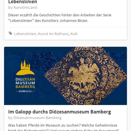
Lebenslinien
by KunstImLand
Dieser erzählt die Geschichten hinter den Arbeiten der Serie
"Lebenslinien" des Künstlers Johannes Birzer.
Lebenslinien, Kunst im Rathaus, KuK
Im Galopp durchs Diözesanmuseum Bamberg
by Diözesanmuseum Bamberg
Was haben Pferde im Museum zu suchen? Welche Geheimnisse
birgt der Reitermantel? Und warum stehen Kühe im Kreuzgang?