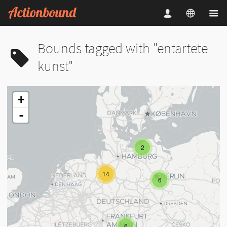
Bounds tagged with "entartete
kunst"
+
-
2
14
6
6