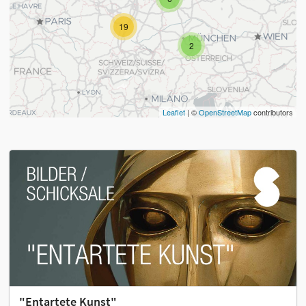
19
2
Leaflet
| ©
OpenStreetMap
contributors
"Entartete Kunst"