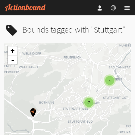
Bounds tagged with "Stuttgart"
+
-
4
7