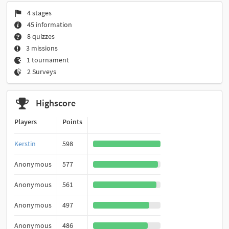
4 stages
45 information
8 quizzes
3 missions
1 tournament
2 Surveys
Highscore
Players
Points
Kerstin
598
Anonymous
577
Anonymous
561
Anonymous
497
Anonymous
486