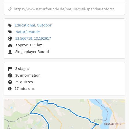
https://www.naturfreunde.de/natura-trail-spandauer-forst
Educational
,
Outdoor
NaturFreunde
52.566719, 13.192617
approx. 13.5 km
Singleplayer Bound
3 stages
36 information
39 quizzes
17 missions