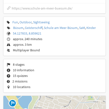
https://www.schule-am-meer-buesum.de/
Fun
,
Outdoor
,
Sightseeing
Büsum
,
Geisterschiff
,
Schule am Meer Büsum
,
SaM
,
Kinder
54.127833, 8.859621
approx. 240 minutes
approx. 3 km
Multiplayer Bound
8 stages
10 information
15 quizzes
2 missions
10 locations