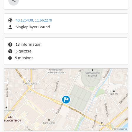
48.125438, 11.562279
Singleplayer Bound
13 information
5 quizzes
5 missions