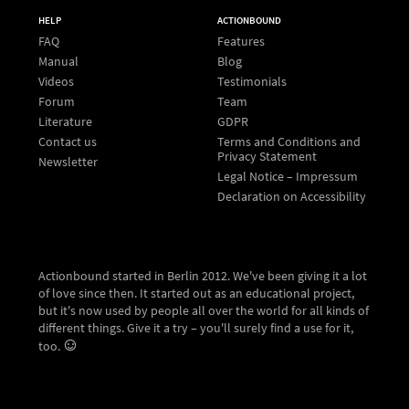
HELP
ACTIONBOUND
FAQ
Features
Manual
Blog
Videos
Testimonials
Forum
Team
Literature
GDPR
Contact us
Terms and Conditions and
Privacy Statement
Newsletter
Legal Notice – Impressum
Declaration on Accessibility
Actionbound started in Berlin 2012. We've been giving it a lot
of love since then. It started out as an educational project,
but it's now used by people all over the world for all kinds of
different things. Give it a try – you'll surely find a use for it,
too.