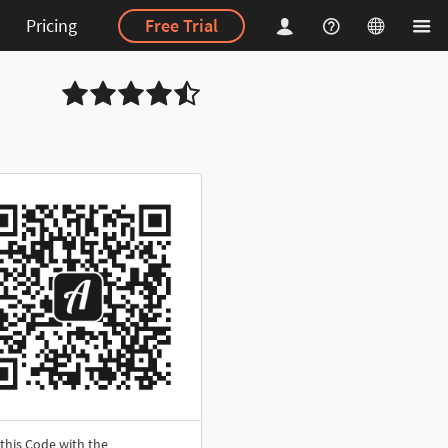
Pricing
Free Trial
this Code with the