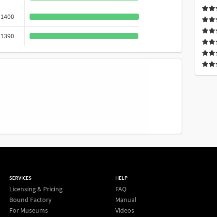
1400
1390
SERVICES
HELP
Licensing & Pricing
FAQ
Bound Factory
Manual
For Museums
Videos