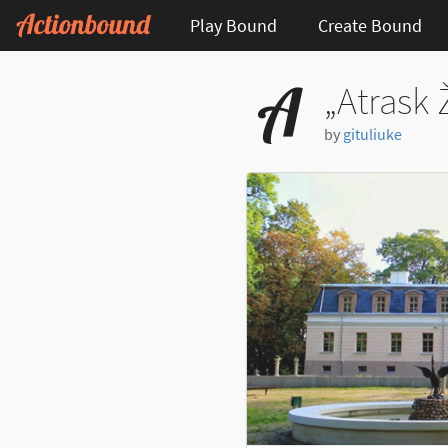
Play Bound
Create Bound
„Atrask 
by
gituliuke