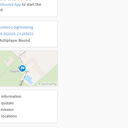
onbound App
to start the
d.
utdoor
,
Sightseeing
6.362029, 23.265631
Multiplayer Bound
 information
 quizzes
 mission
 locations