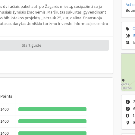
Acti
s dviračiais pakeliauti po Žagarės miestą, susipažinti su jo
Boun
venusiais žymiais žmonėmis. Maršrutas sukurtas įgyvendinant
 bibliotekos projektą „Įsitrauk 2“, kurį dalinai finansuoja
utas sudarytas Joniškio turizmo ir verslo informacijos centro
O
5
Start guide
Points
2
6
1400
1
1400
8
1400