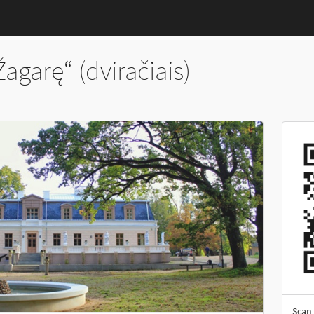
Žagarę“ (dviračiais)
Scan 