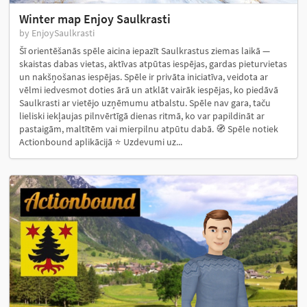
Winter map Enjoy Saulkrasti
by EnjoySaulkrasti
Šī orientēšanās spēle aicina iepazīt Saulkrastus ziemas laikā —
skaistas dabas vietas, aktīvas atpūtas iespējas, gardas pieturvietas
un nakšņošanas iespējas. Spēle ir privāta iniciatīva, veidota ar
vēlmi iedvesmot doties ārā un atklāt vairāk iespējas, ko piedāvā
Saulkrasti ar vietējo uzņēmumu atbalstu. Spēle nav gara, taču
lieliski iekļaujas pilnvērtīgā dienas ritmā, ko var papildināt ar
pastaigām, maltītēm vai mierpilnu atpūtu dabā. 🧭 Spēle notiek
Actionbound aplikācijā ⭐ Uzdevumi uz...