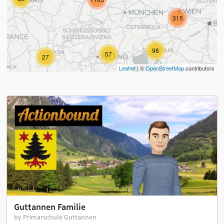
315
98
57
27
Leaflet
| ©
OpenStreetMap
contributors
Guttannen Familie
by Primarschule Guttannen