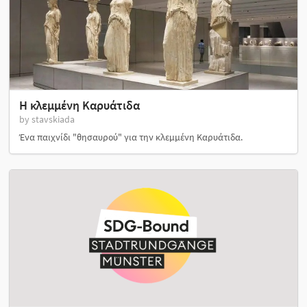
Η κλεμμένη Καρυάτιδα
by stavskiada
Ένα παιχνίδι "θησαυρού" για την κλεμμένη Καρυάτιδα.