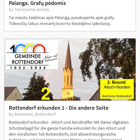
Palanga. Grafų pėdomis
by Treniruotas protas
Tai miesto žaidimas apie Palangą, pasakojantis apie grafų
Tiškevičių laikus menantį kurorto klestėjimo laikotarpį.
Rottendorf erkunden 2 - Die andere Seite
by Buecherei_Rottendorf
Rottendorf erkunden - Altort und Nordhälfte: Mit dieser digitalen
Schnitzeljagd für die ganze Familie erkundet Ihr den Altort und
den nördlichen Teil Rottendorfs, löst abwechslungsreiche