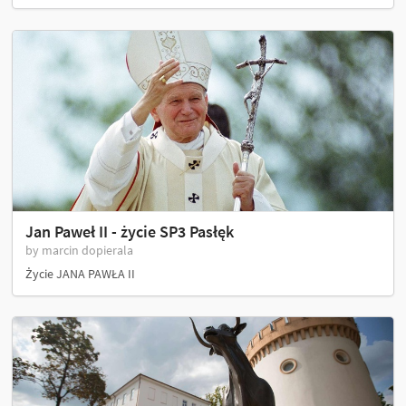
Jan Paweł II - życie SP3 Pasłęk
by marcin dopierala
Życie JANA PAWŁA II