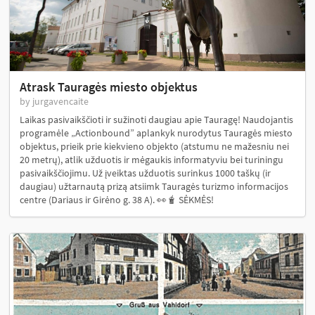
Atrask Tauragės miesto objektus
by jurgavencaite
Laikas pasivaikščioti ir sužinoti daugiau apie Tauragę! Naudojantis
programėle „Actionbound” aplankyk nurodytus Tauragės miesto
objektus, prieik prie kiekvieno objekto (atstumu ne mažesniu nei
20 metrų), atlik užduotis ir mėgaukis informatyviu bei turiningu
pasivaikščiojimu. Už įveiktas užduotis surinkus 1000 taškų (ir
daugiau) užtarnautą prizą atsiimk Tauragės turizmo informacijos
centre (Dariaus ir Girėno g. 38 A). 👀🧋 SĖKMĖS!