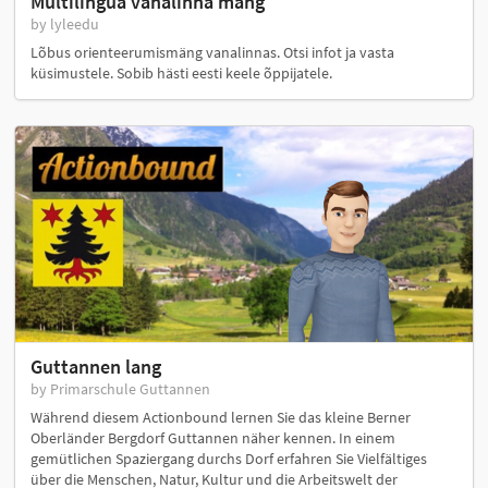
Multilingua vanalinna mäng
by lyleedu
Lõbus orienteerumismäng vanalinnas. Otsi infot ja vasta
küsimustele. Sobib hästi eesti keele õppijatele.
Guttannen lang
by Primarschule Guttannen
Während diesem Actionbound lernen Sie das kleine Berner
Oberländer Bergdorf Guttannen näher kennen. In einem
gemütlichen Spaziergang durchs Dorf erfahren Sie Vielfältiges
über die Menschen, Natur, Kultur und die Arbeitswelt der