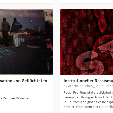
sation von Geflüchteten
Institutioneller Rassism
by ArbeitUndLeben_Berlin-Bran
Racial Profiling wird als diskrimin
Vereinigten Königreich und den U
d - Refugee Movement
In Deutschland gibt es keine expli
Kritiker*innen dem institutionel