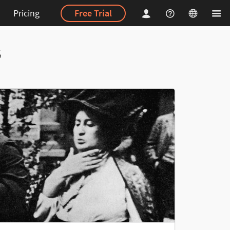
Pricing
Free Trial
s