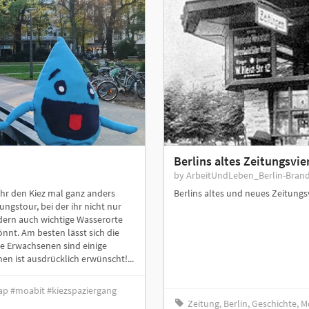
Berlins altes Zeitungsvie
by ArbeitUndLeben_Berlin-Bran
ihr den Kiez mal ganz anders
Berlins altes und neues Zeitungs
ngstour, bei der ihr nicht nur
ern auch wichtige Wasserorte
nnt. Am besten lässt sich die
die Erwachsenen sind einige
en ist ausdrücklich erwünscht!...
tap #moabit #kiezspaziergang
Zeitung, Berlin, Geschichte, 