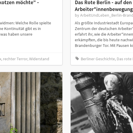
k kotzen möchte" -
Das Rote Berlin - auf de
Arbeiter*innenbewegung
by ArbeitUndLeben_Berlin-Bran
widmen: Welche Rolle spielte
Als größte Industriestadt Europa
 Kontinuität gibt es in
Zentrum der deutschen Arbeiter*
d was haben unsere
erfahrt ihr, wie die Arbeiter*inn
erkämpften, die bis heute nachwi
Brandenburger Tor. Mit Pausen kö
 rechter Terror, Widerstand
Berliner Geschichte, Das rote 