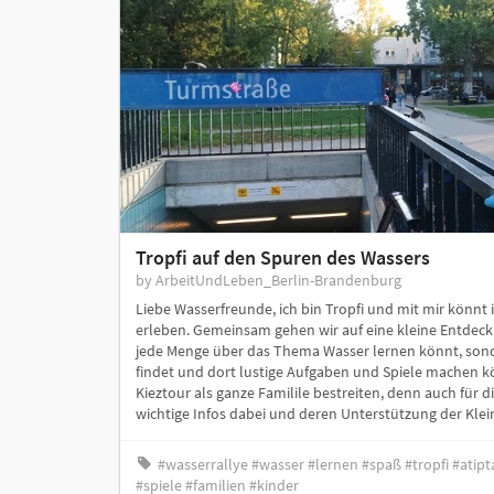
Tropfi auf den Spuren des Wassers
by ArbeitUndLeben_Berlin-Brandenburg
Liebe Wasserfreunde, ich bin Tropfi und mit mir könnt 
erleben. Gemeinsam gehen wir auf eine kleine Entdecku
jede Menge über das Thema Wasser lernen könnt, sond
findet und dort lustige Aufgaben und Spiele machen kö
Kieztour als ganze Familile bestreiten, denn auch für 
wichtige Infos dabei und deren Unterstützung der Klein
#wasserrallye #wasser #lernen #spaß #tropfi #atip
#spiele #familien #kinder