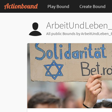
Play Bound
Create Bound
ArbeitUndLeben_
All public Bounds by ArbeitUndLeben_