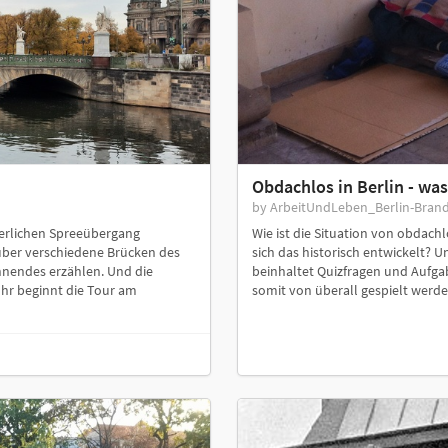
Obdachlos in Berlin - wa
by ArbeitUndLeben_Berlin-Bran
terlichen Spreeübergang
Wie ist die Situation von obdach
über verschiedene Brücken des
sich das historisch entwickelt?
nnendes erzählen. Und die
beinhaltet Quizfragen und Aufgab
 Ihr beginnt die Tour am
somit von überall gespielt werde