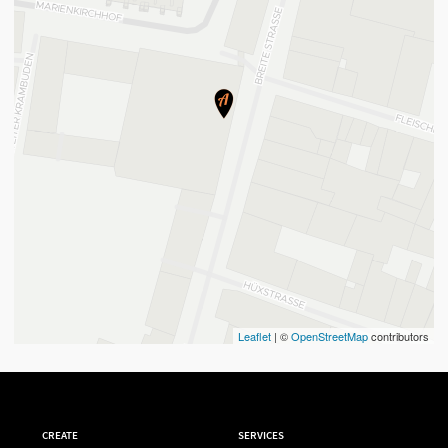
Leaflet
| ©
OpenStreetMap
contributors
CREATE
SERVICES