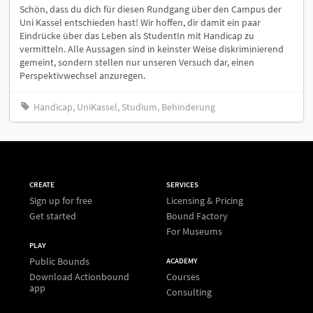
Schön, dass du dich für diesen Rundgang über den Campus der
Uni Kassel entschieden hast! Wir hoffen, dir damit ein paar
Eindrücke über das Leben als StudentIn mit Handicap zu
vermitteln. Alle Aussagen sind in keinster Weise diskriminierend
gemeint, sondern stellen nur unseren Versuch dar, einen
Perspektivwechsel anzuregen.
Handicap, UniKassel, Studium, Behinderung
CREATE
SERVICES
Sign up for free
Licensing & Pricing
Get started
Bound Factory
For Museums
PLAY
Public Bounds
ACADEMY
Download Actionbound
Courses
app
Consulting