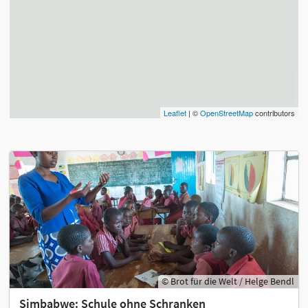
Leaflet
| ©
OpenStreetMap
contributors
© Brot für die Welt / Helge Bendl
Simbabwe: Schule ohne Schranken