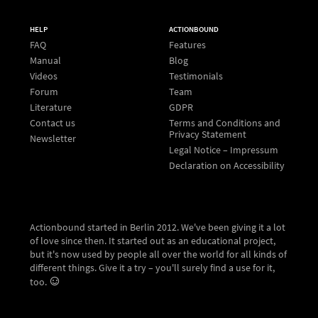
HELP
ACTIONBOUND
FAQ
Features
Manual
Blog
Videos
Testimonials
Forum
Team
Literature
GDPR
Contact us
Terms and Conditions and
Privacy Statement
Newsletter
Legal Notice – Impressum
Declaration on Accessibility
Actionbound started in Berlin 2012. We've been giving it a lot
of love since then. It started out as an educational project,
but it's now used by people all over the world for all kinds of
different things. Give it a try – you'll surely find a use for it,
too.