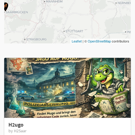
Leaflet
| ©
OpenStreetMap
contributors
H2ugo
by H2Saar