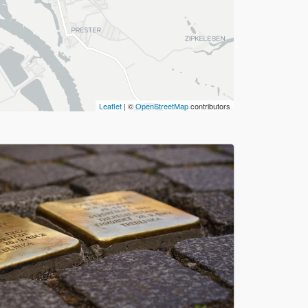
Leaflet
| ©
OpenStreetMap
contributors