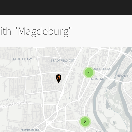
ith "Magdeburg"
4
2