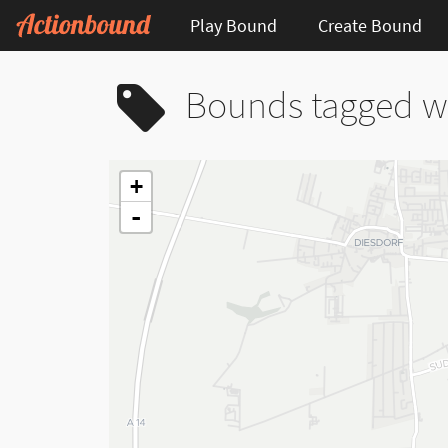
Play Bound
Create Bound
Bounds tagged w
+
-