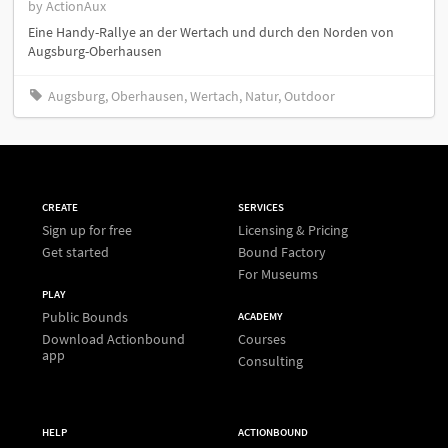
by ActionAux
Eine Handy-Rallye an der Wertach und durch den Norden von
Augsburg-Oberhausen
Augsburg, Oberhausen, Wertach, Natur, Outdoor
CREATE
SERVICES
Sign up for free
Licensing & Pricing
Get started
Bound Factory
For Museums
PLAY
Public Bounds
ACADEMY
Download Actionbound
Courses
app
Consulting
HELP
ACTIONBOUND