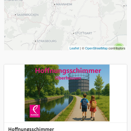
Leaflet
| ©
OpenStreetMap
contributors
2
Hoffnungsschimmer