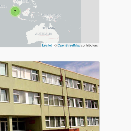
7
Leaflet
| ©
OpenStreetMap
contributors