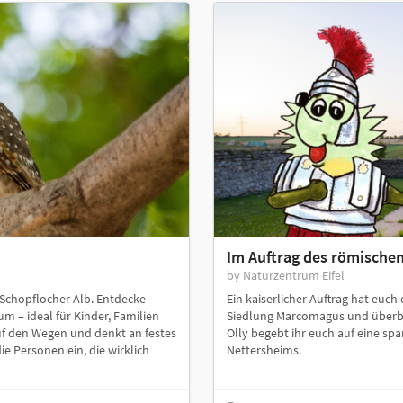
Im Auftrag des römischen
by Naturzentrum Eifel
 Schopflocher Alb. Entdecke
Ein kaiserlicher Auftrag hat euc
m – ideal für Kinder, Familien
Siedlung Marcomagus und überbr
uf den Wegen und denkt an festes
Olly begebt ihr euch auf eine sp
ie Personen ein, die wirklich
Nettersheims.