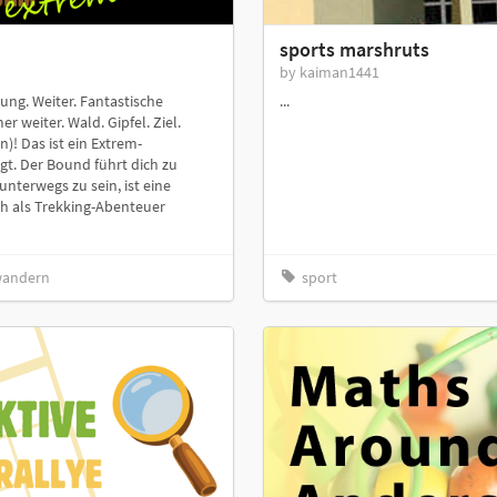
sports marshruts
by kaiman1441
g. Weiter. Fantastische
...
 weiter. Wald. Gipfel. Ziel.
)! Das ist ein Extrem-
gt. Der Bound führt dich zu
nterwegs zu sein, ist eine
h als Trekking-Abenteuer
wandern
sport