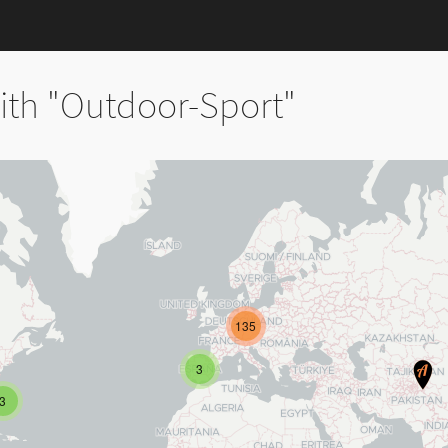
ith "Outdoor-Sport"
135
3
3