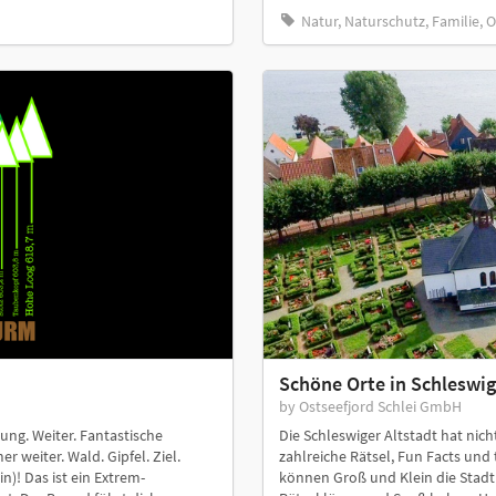
Natur, Naturschutz, Familie, 
Schöne Orte in Schleswig
by Ostseefjord Schlei GmbH
g. Weiter. Fantastische
Die Schleswiger Altstadt hat nich
 weiter. Wald. Gipfel. Ziel.
zahlreiche Rätsel, Fun Facts und
n)! Das ist ein Extrem-
können Groß und Klein die Stadt