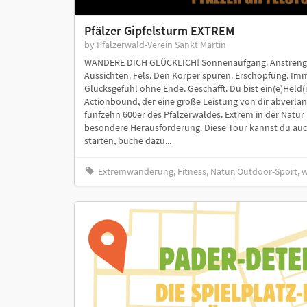
Pfälzer Gipfelsturm EXTREM
by Pfälzerwald-Verein Sankt Martin
WANDERE DICH GLÜCKLICH! Sonnenaufgang. Anstrengun
Aussichten. Fels. Den Körper spüren. Erschöpfung. Immer
Glücksgefühl ohne Ende. Geschafft. Du bist ein(e)Held(in
Actionbound, der eine große Leistung von dir abverlan
fünfzehn 600er des Pfälzerwaldes. Extrem in der Natur u
besondere Herausforderung. Diese Tour kannst du auc
starten, buche dazu...
Extremwanderung, Fitness, Natur, Outdoor-Sport, 