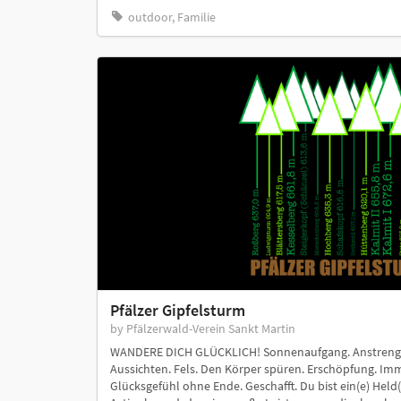
outdoor, Familie
Pfälzer Gipfelsturm
by Pfälzerwald-Verein Sankt Martin
WANDERE DICH GLÜCKLICH! Sonnenaufgang. Anstrengun
Aussichten. Fels. Den Körper spüren. Erschöpfung. Immer
Glücksgefühl ohne Ende. Geschafft. Du bist ein(e) Held(i