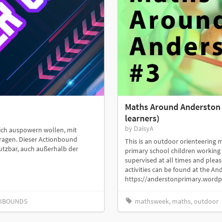
Maths Around Anderston 3
learners)
by DaisyA
 sich auspowern wollen, mit
fragen. Dieser Actionbound
This is an outdoor orienteering m
nutzbar, auch außerhalb der
primary school children working 
supervised at all times and plea
activities can be found at the 
https://anderstonprimary.word
KKIBOUNDS
mathsweek, maths, outdoor