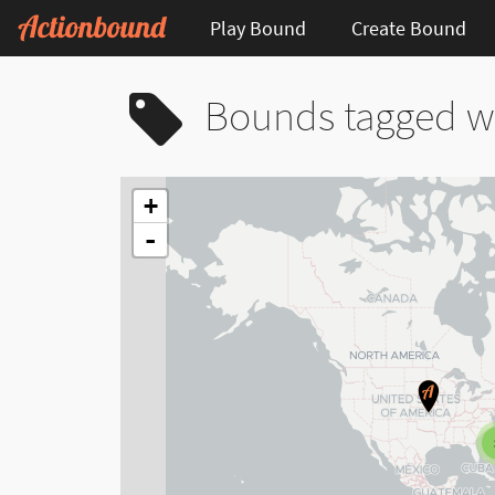
Play Bound
Create Bound
Bounds tagged w
+
-