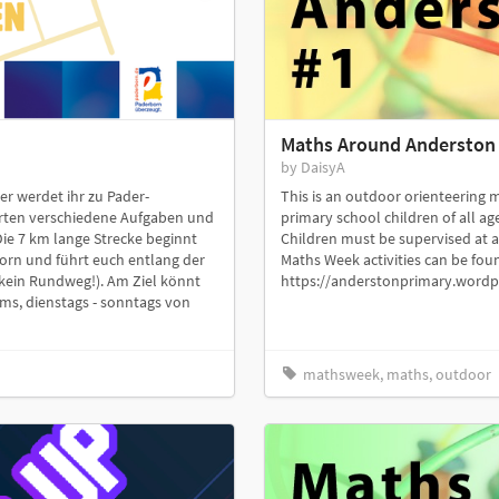
Maths Around Anderston 1 
by DaisyA
er werdet ihr zu Pader-
This is an outdoor orienteering m
arten verschiedene Aufgaben und
primary school children of all a
Die 7 km lange Strecke beginnt
Children must be supervised at a
orn und führt euch entlang der
Maths Week activities can be fo
 kein Rundweg!). Am Ziel könnt
https://anderstonprimary.word
s, dienstags - sonntags von
mathsweek, maths, outdoor