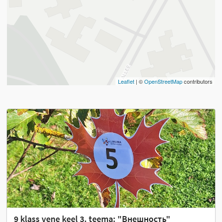
Leaflet
| ©
OpenStreetMap
contributors
9 klass vene keel 3. teema: "Внешность"