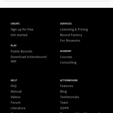
CREATE
SERVICES
Sign up for free
Licensing & Pricing
Get started
Bound Factory
For Museums
PLAY
Public Bounds
ACADEMY
Download Actionbound
Courses
app
Consulting
HELP
ACTIONBOUND
FAQ
Features
Manual
Blog
Videos
Testimonials
Forum
Team
Literature
GDPR