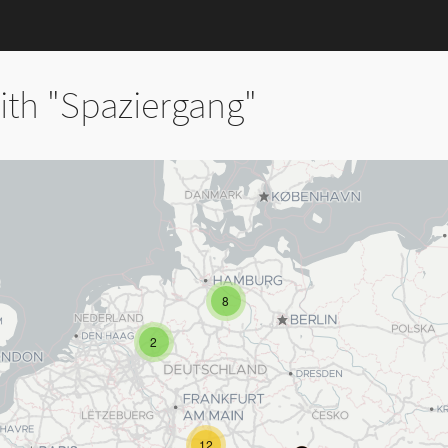
th "Spaziergang"
8
2
12