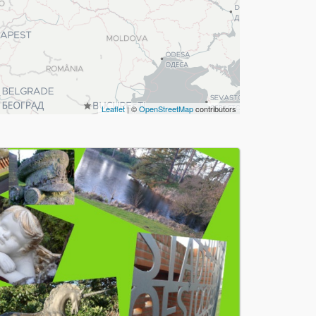
Leaflet
| ©
OpenStreetMap
contributors