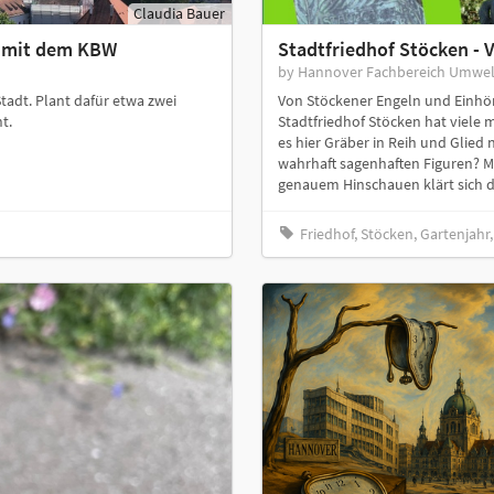
Claudia Bauer
g mit dem KBW
Stadtfriedhof Stöcken - 
by Hannover Fachbereich Umwel
adt. Plant dafür etwa zwei
Von Stöckener Engeln und Einhör
t.
Stadtfriedhof Stöcken hat viele
es hier Gräber in Reih und Glied
wahrhaft sagenhaften Figuren? M
genauem Hinschauen klärt sich da
Friedhof, Stöcken, Gartenjahr