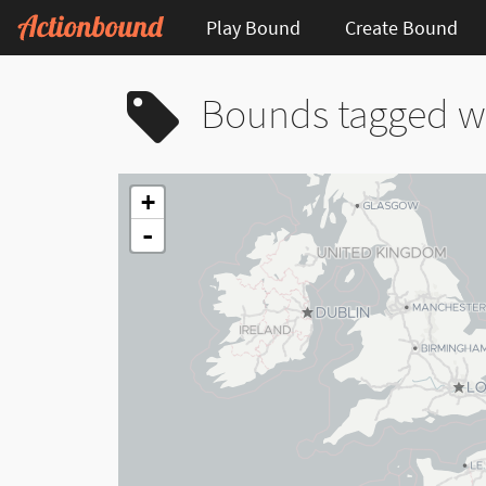
Play Bound
Create Bound
Bounds tagged wi
+
-