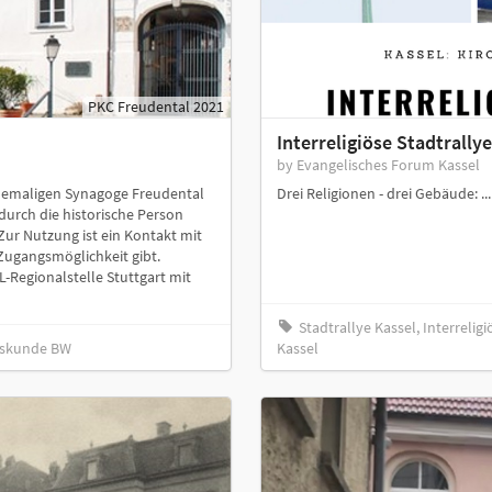
PKC Freudental 2021
Interreligiöse Stadtrally
by Evangelisches Forum Kassel
 ehemaligen Synagoge Freudental
Drei Religionen - drei Gebäude: ...
 durch die historische Person
ur Nutzung ist ein Kontakt mit
Zugangsmöglichkeit gibt.
-Regionalstelle Stuttgart mit
Stadtrallye Kassel, Interrelig
eskunde BW
Kassel