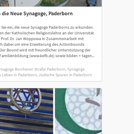
 die Neue Synagoge, Paderborn
 Sie ein, die neue Synagoge Paderborns zu erkunden.
en der Katholischen Religionslehre an der Universität
n Prof. Dr. Jan Woppowa in Zusammenarbeit mit
ich dabei um eine Erweiterung des Actionbounds
 Der Bound wird mit freundlicher Unterstützung der
amilienbildung (www.kefb.de) sowie bilden + tagen...
ynagoge Borchener Straße Paderborn, Synagoge
s Leben in Paderborn, Jüdische Spuren in Paderborn