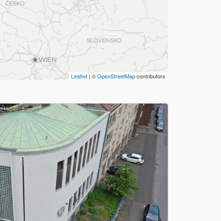
Leaflet
| ©
OpenStreetMap
contributors