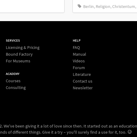
Berlin, Religion, Christentum
SERVICES
HELP
Licensing & Pricing
FAQ
Bound Factory
Manual
For Museums
Videos
Forum
Literature
ACADEMY
Courses
Contact us
Consulting
Newsletter
 We've been giving it a lot of love since then. It started out as an education
ds of different things. Give it a try – you'll surely find a use for it, too.