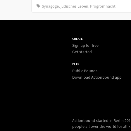
Synagoge, jüdisches Leben, Progromnacht
CREATE
Sign up for free
Get started
PLAY
Public Bounds
Download Actionbound app
Actionbound started in Berlin 2012.
people all over the world for all kin