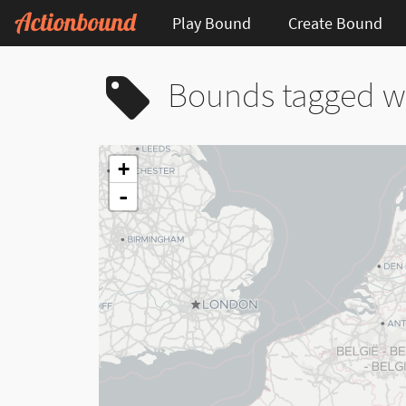
Play Bound
Create Bound
Bounds tagged w
+
-