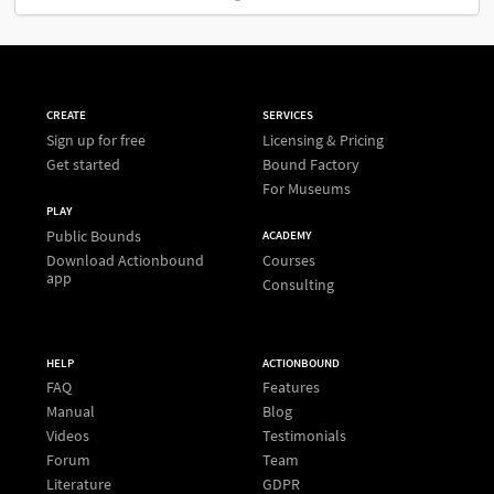
CREATE
SERVICES
Sign up for free
Licensing & Pricing
Get started
Bound Factory
For Museums
PLAY
Public Bounds
ACADEMY
Download Actionbound
Courses
app
Consulting
HELP
ACTIONBOUND
FAQ
Features
Manual
Blog
Videos
Testimonials
Forum
Team
Literature
GDPR