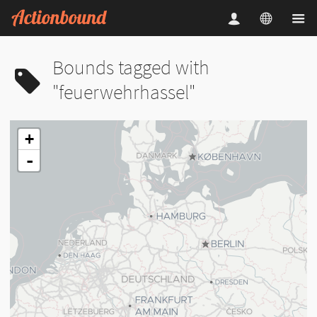
Bounds tagged with
"feuerwehrhassel"
+
-