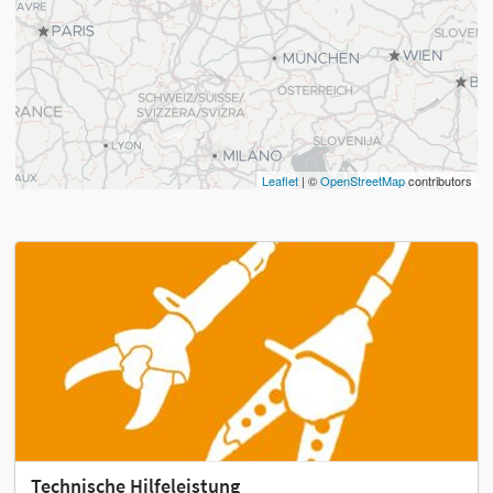
Leaflet
| ©
OpenStreetMap
contributors
Technische Hilfeleistung