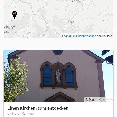
Leaflet
| ©
OpenStreetMap
contributors
© MarenKammer
Einen Kirchenraum entdecken
by MarenKammer