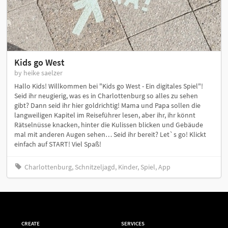
Kids go West
by heike saelzer
Hallo Kids! Willkommen bei "Kids go West - Ein digitales Spiel"!
Seid ihr neugierig, was es in Charlottenburg so alles zu sehen
gibt? Dann seid ihr hier goldrichtig! Mama und Papa sollen die
langweiligen Kapitel im Reiseführer lesen, aber ihr, ihr könnt
Rätselnüsse knacken, hinter die Kulissen blicken und Gebäude
mal mit anderen Augen sehen… Seid ihr bereit? Let`s go! Klickt
einfach auf START! Viel Spaß!
Charlottenburg, Schnitzeljagd, Kinder, Spiel, App
CREATE
SERVICES