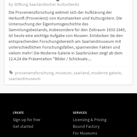
by Stiftung Saarländischer Kulturbesitz
Die Provenienzforschung widmet sich der Aufklärung der
Herkunft (Provenienz) von Kunstwerken und Kulturgütern. Die
Untersuchung der Eigentumsgeschichte des
Sammlungsbestands, insbesondere für den Zeitraum 1933-1945,
ist heute eine wichtige Aufgabe von Museen. Entdecken Sie den
entsprechenden Forschungsbereich am Saarlandmuseum mit
unterschiedlichen Forschungsfällen, spannenden Fakten und
vielem mehr! Die Moderne Galerie in Saarbrücken zeigt ab dem
12.4.24 die Präsentation "Bilder / Schicksale....
provenienzforschung, museum, saarland, moderne galerie,
saarlandmuseum
CREATE
SERVICES
Sign up for free
Licensing & Pricing
Get started
Bound Factory
For Museums