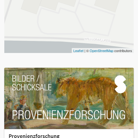
Leaflet
| ©
OpenStreetMap
contributors
Provenienzforschung