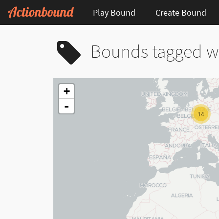
Play Bound
Create Bound
Bounds tagged wi
+
-
14