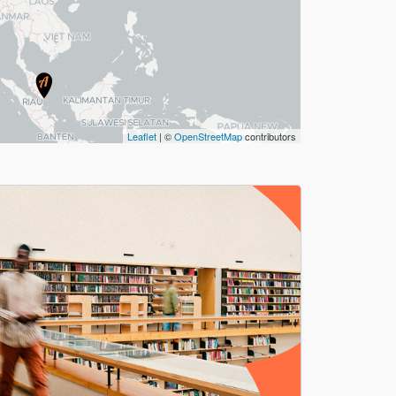
Leaflet
| ©
OpenStreetMap
contributors