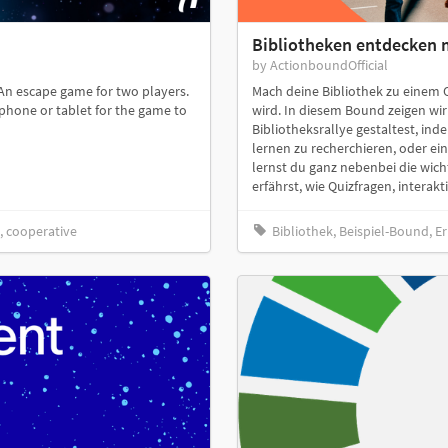
Bibliotheken entdecken 
by ActionboundOfficial
 An escape game for two players.
Mach deine Bibliothek zu einem O
phone or tablet for the game to
wird. In diesem Bound zeigen wir 
Bibliotheksrallye gestaltest, in
lernen zu recherchieren, oder e
lernst du ganz nebenbei die wic
erfährst, wie Quizfragen, interak
, cooperative
Bibliothek, Beispiel-Bound, E