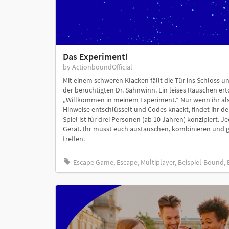
Das Experiment!
by ActionboundOfficial
Mit einem schweren Klacken fällt die Tür ins Schloss un
der berüchtigten Dr. Sahnwinn. Ein leises Rauschen er
„Willkommen in meinem Experiment.“ Nur wenn ihr a
Hinweise entschlüsselt und Codes knackt, findet ihr d
Spiel ist für drei Personen (ab 10 Jahren) konzipiert. J
Gerät. Ihr müsst euch austauschen, kombinieren und
treffen.
Escape Game, Escape, Multiplayer, Beispiel-Bound,