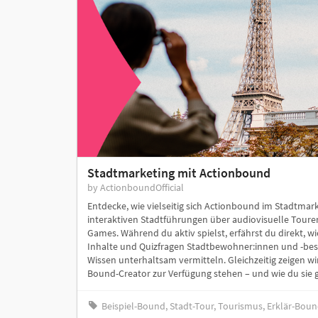
Stadtmarketing mit Actionbound
by ActionboundOfficial
Entdecke, wie vielseitig sich Actionbound im Stadtmark
interaktiven Stadtführungen über audiovisuelle Toure
Games. Während du aktiv spielst, erfährst du direkt, wi
Inhalte und Quizfragen Stadtbewohner:innen und -be
Wissen unterhaltsam vermitteln. Gleichzeitig zeigen wir
Bound-Creator zur Verfügung stehen – und wie du sie ge
Beispiel-Bound, Stadt-Tour, Tourismus, Erklär-Bou