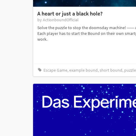
A heart or just a black hole?
by ActionboundOfficial
Solve the puzzle to stop the doomsday machine! ------
Each player has to start the Bound on their own smart
work.
Escape Game, example bound, short bound, puzzle