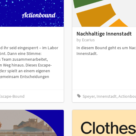
Nachhaltige Innenstadt
by Ecarius
d ihr seid eingesperrt – im Labor
In diesem Bound geht es um Nach
tönt. Dann eine Stimme:
Innenstadt.
ls Team zusammenarbeitet,
en Weg hinaus. Dieses Escape-
ede:r spielt an einem eigenen
 gemeinsam Entscheidungen
 Escape-Bound
Speyer, Innenstadt, Actionbo