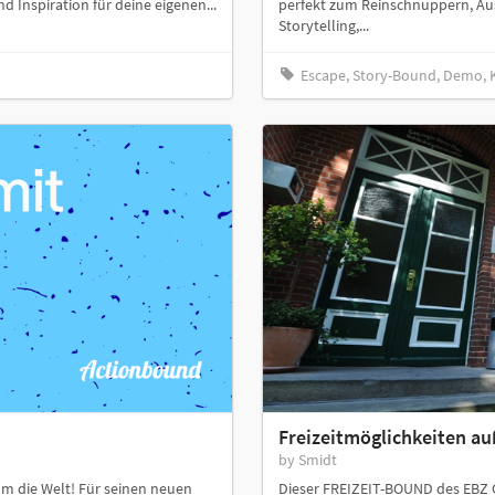
Inspiration für deine eigenen...
perfekt zum Reinschnuppern, Au
Storytelling,...
Escape, Story-Bound, Demo, K
Freizeitmöglichkeiten a
by Smidt
um die Welt! Für seinen neuen
Dieser FREIZEIT-BOUND des EBZ Os