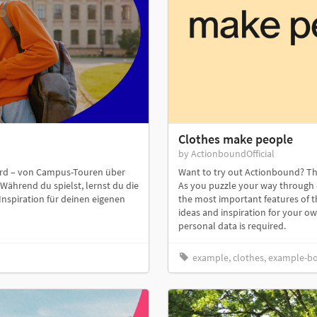
Clothes make people
by ActionboundOfficial
ird – von Campus-Touren über
Want to try out Actionbound? Then
 Während du spielst, lernst du die
As you puzzle your way through ex
spiration für deinen eigenen
the most important features of t
ideas and inspiration for your ow
personal data is required.
example, clothes, example-b