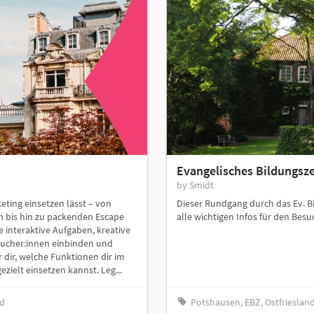
Evangelisches Bildungs
by Smidt
eting einsetzen lässt – von
Dieser Rundgang durch das Ev. B
n bis hin zu packenden Escape
alle wichtigen Infos für den Besu
e interaktive Aufgaben, kreative
sucher:innen einbinden und
 dir, welche Funktionen dir im
zielt einsetzen kannst. Leg...
nd
Potshausen, EBZ, Ostfriesla