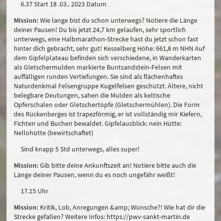
6.37 Start 18 .03.. 2023 Datum
Mission:
Wie lange bist du schon unterwegs? Notiere die Länge
deiner Pausen! Du bis jetzt 24,7 km gelaufen, sehr sportlich
unterwegs, eine Halbmarathon-Strecke hast du jetzt schon fast
hinter dich gebracht, sehr gut! Kesselberg Höhe: 661,8 m NHN Auf
dem Gipfelplateau befinden sich verschiedene, in Wanderkarten
als Gletschermulden markierte Buntsandstein-Felsen mit
auffälligen runden Vertiefungen. Sie sind als flächenhaftes
Naturdenkmal Felsengruppe Kugelfelsen geschützt. Ältere, nicht
belegbare Deutungen, sahen die Mulden als keltische
Opferschalen oder Gletschertöpfe (Gletschermühlen). Die Form
des Rückenberges ist trapezförmig, er ist vollständig mir Kiefern,
Fichten und Buchen bewaldet. Gipfelausblick: nein Hütte:
Nellohütte (bewirtschaftet)
Sind knapp 5 Std unterwegs, alles super!
Mission:
Gib bitte deine Ankunftszeit an! Notiere bitte auch die
Länge deiner Pausen, wenn du es noch ungefähr weißt!
17.15 Uhr
Mission:
Kritik, Lob, Anregungen &amp; Wünsche?! Wie hat dir die
Strecke gefallen? Weitere Infos: https://pwv-sankt-martin.de