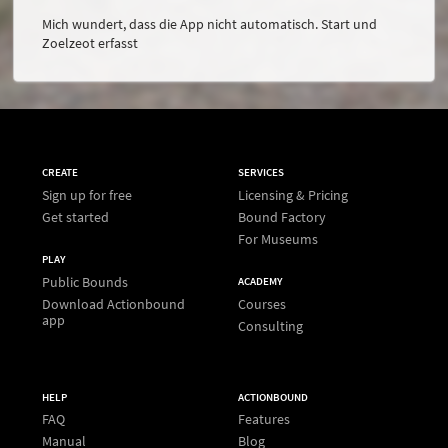
Mich wundert, dass die App nicht automatisch. Start und
Zoelzeot erfasst
CREATE
SERVICES
Sign up for free
Licensing & Pricing
Get started
Bound Factory
For Museums
PLAY
Public Bounds
ACADEMY
Download Actionbound
Courses
app
Consulting
HELP
ACTIONBOUND
FAQ
Features
Manual
Blog