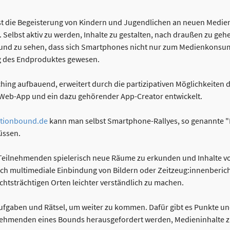
ist die Begeisterung von Kindern und Jugendlichen an neuen Medien
. Selbst aktiv zu werden, Inhalte zu gestalten, nach draußen zu geh
und zu sehen, dass sich Smartphones nicht nur zum Medienkonsu
ng des Endproduktes gewesen.
ing aufbauend, erweitert durch die partizipativen Möglichkeiten di
Web-App und ein dazu gehörender App-Creator entwickelt.
ctionbound.de
kann man selbst Smartphone-Rallyes, so genannte "
üssen.
eilnehmenden spielerisch neue Räume zu erkunden und Inhalte vor 
urch multimediale Einbindung von Bildern oder Zeitzeug:innenberic
chtsträchtigen Orten leichter verständlich zu machen.
 Aufgaben und Rätsel, um weiter zu kommen. Dafür gibt es Punkte 
ehmenden eines Bounds herausgefordert werden, Medieninhalte zu 