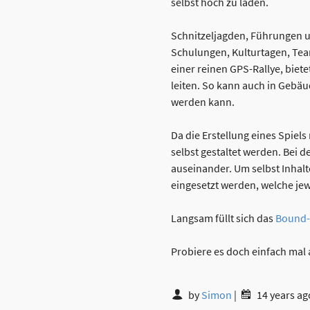
selbst hoch zu laden.
Schnitzeljagden, Führungen u
Schulungen, Kulturtagen, Te
einer reinen GPS-Rallye, bie
leiten. So kann auch in Gebä
werden kann.
Da die Erstellung eines Spiel
selbst gestaltet werden. Bei 
auseinander. Um selbst Inhal
eingesetzt werden, welche je
Langsam füllt sich das
Bound-
Probiere es doch einfach mal a
by
Simon
|
14 years ag