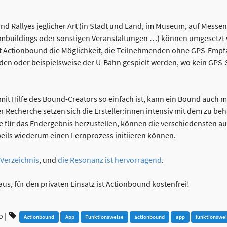
nd Rallyes jeglicher Art (in Stadt und Land, im Museum, auf Mes
ambuildings oder sonstigen Veranstaltungen …) können umgesetzt 
tet Actionbound die Möglichkeit, die Teilnehmenden ohne GPS-Emp
uden oder beispielsweise der U-Bahn gespielt werden, wo kein GP
s mit Hilfe des Bound-Creators so einfach ist, kann ein Bound auch 
der Recherche setzen sich die Ersteller:innen intensiv mit dem zu 
te für das Endergebnis herzustellen, können die verschiedensten a
weils wiederum einen Lernprozess initiieren können.
Verzeichnis
, und
die Resonanz ist hervorragend
.
us, für den privaten Einsatz ist Actionbound kostenfrei!
o
|
Actionbound
App
Funktionsweise
actionbound
app
funktionswe