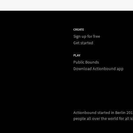
CREATE
Sign up for free
Get started
PLAY
Public Bounds
Download Actionbound app
Actionbound started in Berlin 2012.
people all over the world for all kin