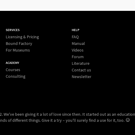
SERVICES
HELP
Licensing & Pricing
FAQ
Bound Factory
Manual
For Museums
Videos
Forum
Literature
ACADEMY
Courses
Contact us
Consulting
Newsletter
 We've been giving it a lot of love since then. It started out as an education
ds of different things. Give it a try – you'll surely find a use for it, too.