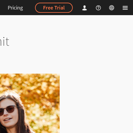
Pricing
Free Trial
it