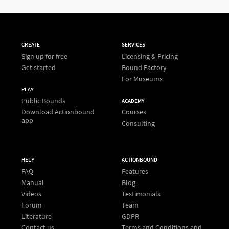
CREATE
SERVICES
Sign up for free
Licensing & Pricing
Get started
Bound Factory
For Museums
PLAY
Public Bounds
ACADEMY
Download Actionbound
Courses
app
Consulting
HELP
ACTIONBOUND
FAQ
Features
Manual
Blog
Videos
Testimonials
Forum
Team
Literature
GDPR
Contact us
Terms and Conditions and