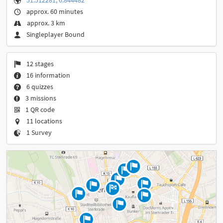
approx. 60 minutes
approx. 3 km
Singleplayer Bound
12 stages
16 information
6 quizzes
3 missions
1 QR code
11 locations
1 Survey