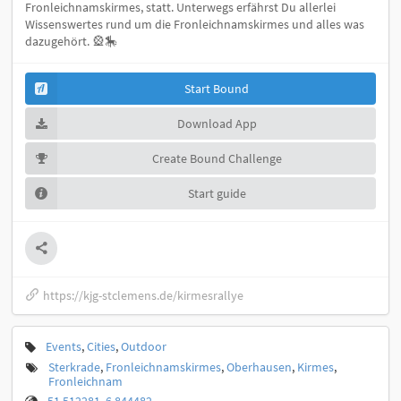
Fronleichnamskirmes, statt. Unterwegs erfährst Du allerlei
Wissenswertes rund um die Fronleichnamskirmes und alles was
dazugehört. 🎡🎠
Start Bound
Download App
Create Bound Challenge
Start guide
https://kjg-stclemens.de/kirmesrallye
Events
,
Cities
,
Outdoor
Sterkrade
,
Fronleichnamskirmes
,
Oberhausen
,
Kirmes
,
Fronleichnam
51.512281, 6.844482