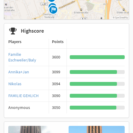
Highscore
Players
Points
Familie
3600
Eschweiler/Baly
Annika+Jan
3099
Nikolas
3094
FAMILIE GEHLICH
3090
Anonymous
3050